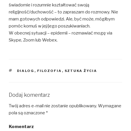
świadomie i rozumnie kształtować swoją
religijność/duchowość – to zapraszam do rozmowy. Nie
mam gotowych odpowiedzi. Ale, być może, mógłbym
pomóc komuś w jej/jego poszukiwaniach.
W obecnej sytuacji – epidemii – rozmawiać mogę via
Skype, Zoom lub Webex.
TAGI
DIALOG
,
FILOZOFIA
,
SZTUKA ŻYCIA
Dodaj komentarz
Twój adres e-mail nie zostanie opublikowany.
Wymagane
pola są oznaczone
*
Komentarz