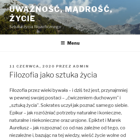
Przeskocz
UWAŻNOŚĆ, MĄDROŚĆ,
do
ŻYCIE
treści
Sztuka życia filozoficznego
Menu
OPUBLIKOWANE
11 CZERWCA, 2020
PRZEZ
ADMIN
W
Filozofia jako sztuka życia
Filozofia przez wieki bywała – i dziś też jest, przynajmniej
w pewnej swojej postaci – „ćwiczeniem duchowym” i
„sztuką życia”. Sokrates uczył jak poznać samego siebie.
Epikur – jak rozróżniać potrzeby naturalne i konieczne,
naturalne i niekonieczne oraz urojone. Epiktet i Marek
Aureliusz – jak rozpoznać co od nas zależne od tego, co
niezależne i, bazując na tej wiedzy, wieść życie wolne od