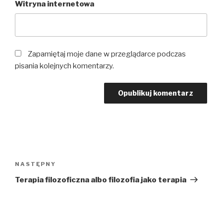
Witryna internetowa
Zapamiętaj moje dane w przeglądarce podczas
pisania kolejnych komentarzy.
Nawigacja
wpisu
NASTĘPNY
Następny
wpis
Terapia filozoficzna albo filozofia jako terapia