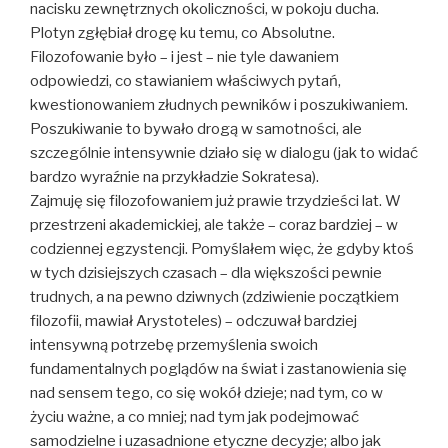
nacisku zewnętrznych okoliczności, w pokoju ducha.
Plotyn zgłębiał drogę ku temu, co Absolutne.
Filozofowanie było – i jest – nie tyle dawaniem
odpowiedzi, co stawianiem właściwych pytań,
kwestionowaniem złudnych pewników i poszukiwaniem.
Poszukiwanie to bywało drogą w samotności, ale
szczególnie intensywnie działo się w dialogu (jak to widać
bardzo wyraźnie na przykładzie Sokratesa).
Zajmuję się filozofowaniem już prawie trzydzieści lat. W
przestrzeni akademickiej, ale także – coraz bardziej – w
codziennej egzystencji. Pomyślałem więc, że gdyby ktoś
w tych dzisiejszych czasach – dla większości pewnie
trudnych, a na pewno dziwnych (zdziwienie początkiem
filozofii, mawiał Arystoteles) – odczuwał bardziej
intensywną potrzebę przemyślenia swoich
fundamentalnych poglądów na świat i zastanowienia się
nad sensem tego, co się wokół dzieje; nad tym, co w
życiu ważne, a co mniej; nad tym jak podejmować
samodzielne i uzasadnione etyczne decyzje; albo jak