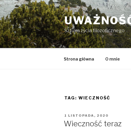
Przeskocz
do
UWAŻNOŚĆ
treści
Sztuka życia filozoficznego
Strona główna
O mnie
TAG:
WIECZNOŚĆ
OPUBLIKOWANE
1 LISTOPADA, 2020
W
Wieczność teraz