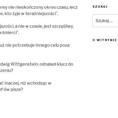
SZUKAJ
emy nie nieskończony okres czasu, lecz
, kto żyje w teraźniejszości”.
Szukaj:
szości, a nie w czasie, jest szczęśliwy.
 śmierci”.
O WITRYNIE
 już nie potrzebuje innego celu poza
dwig Wittgenstein, odnalazł klucz do
dzeniu?
ać inaczej, niż wchodząc w
of ów pisze?